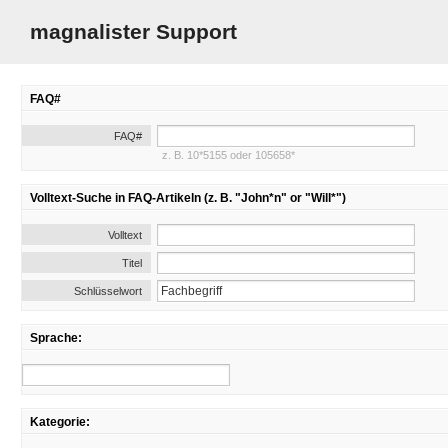
magnalister Support
FAQ#
FAQ#
z. B. 10*5155 oder 105658*
Volltext-Suche in FAQ-Artikeln (z. B. "John*n" or "Will*")
Volltext
Titel
Schlüsselwort
Sprache:
Kategorie: