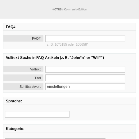
FAQ#
FAQ#
z. B. 10*5155 oder 105658*
Volltext-Suche in FAQ-Artikeln (z. B. "John*n" or "Will*")
Volltext
Titel
Schlüsselwort
Sprache:
Kategorie: