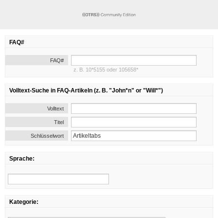
FAQ#
FAQ#
z. B. 10*5155 oder 105658*
Volltext-Suche in FAQ-Artikeln (z. B. "John*n" or "Will*")
Volltext
Titel
Schlüsselwort
Sprache:
Kategorie: