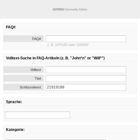
FAQ#
FAQ#
z. B. 10*5155 oder 105658*
Volltext-Suche in FAQ-Artikeln (z. B. "John*n" or "Will*")
Volltext
Titel
Schlüsselwort
Sprache:
Kategorie: