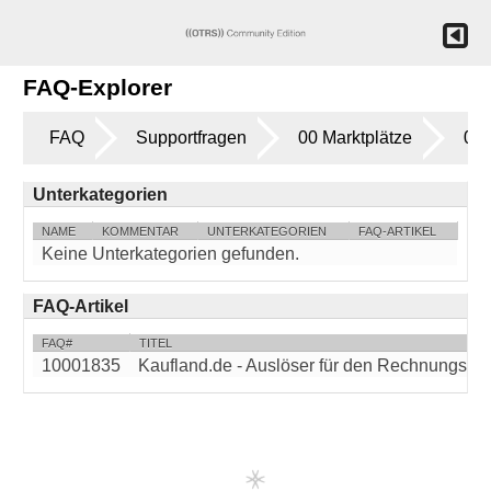
FAQ-Explorer
FAQ
Supportfragen
00 Marktplätze
02 
Unterkategorien
NAME
KOMMENTAR
UNTERKATEGORIEN
FAQ-ARTIKEL
Keine Unterkategorien gefunden.
FAQ-Artikel
FAQ#
TITEL
10001835
Kaufland.de - Auslöser für den Rechnungsup