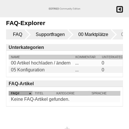
FAQ-Explorer
FAQ
Supportfragen
00 Marktplätze
03
Unterkategorien
NAME
KOMMENTAR
UNTERKATEGOR
00 Artikel hochladen / ändern
...
0
05 Konfiguration
...
0
FAQ-Artikel
FAQ#
TITEL
KATEGORIE
SPRACHE
Keine FAQ-Artikel gefunden.