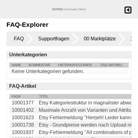
FAQ-Explorer
FAQ
Supportfragen
00 Marktplätze
14 
Unterkategorien
NAME
KOMMENTAR
UNTERKATEGORIEN
FAQ-ARTIKEL
Keine Unterkategorien gefunden.
FAQ-Artikel
FAQ#
TITEL
10001377
Etsy Kategoriestruktur in magnalister abweiche
10001402
Maximale Anzahl von Varianten und Attribute be
10001623
Etsy Fehlermeldung "Herrjeh! Leider kannst du 
10001738
Etsy - Grundpreise werden nach Upload nicht 
10001937
Etsy-Fehlermeldung "All combinations of proper