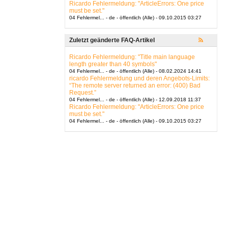
Ricardo Fehlermeldung: "ArticleErrors: One price
must be set."
04 Fehlermel... - de - öffentlich (Alle) - 09.10.2015 03:27
Zuletzt geänderte FAQ-Artikel
Ricardo Fehlermeldung: "Title main language
length greater than 40 symbols"
04 Fehlermel... - de - öffentlich (Alle) - 08.02.2024 14:41
ricardo Fehlermeldung und deren Angebots-Limits:
“The remote server returned an error: (400) Bad
Request.”
04 Fehlermel... - de - öffentlich (Alle) - 12.09.2018 11:37
Ricardo Fehlermeldung: "ArticleErrors: One price
must be set."
04 Fehlermel... - de - öffentlich (Alle) - 09.10.2015 03:27