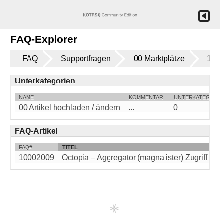
FAQ-Explorer
FAQ
Supportfragen
00 Marktplätze
10 
Unterkategorien
NAME
KOMMENTAR
UNTERKATEGOR
00 Artikel hochladen / ändern
...
0
FAQ-Artikel
FAQ#
TITEL
10002009
Octopia – Aggregator (magnalister) Zugriff über