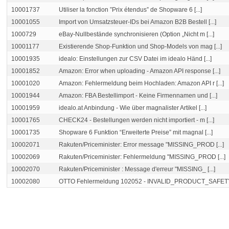
10001737
Utiliser la fonction ”Prix étendus” de Shopware 6 [...]
10001055
Import von Umsatzsteuer-IDs bei Amazon B2B Bestell [...]
1000729
eBay-Nullbestände synchronisieren (Option „Nicht m [...]
10001177
Existierende Shop-Funktion und Shop-Models von mag [...]
10001935
idealo: Einstellungen zur CSV Datei im idealo Händ [...]
10001852
Amazon: Error when uploading - Amazon API response [...]
10001020
Amazon: Fehlermeldung beim Hochladen: Amazon API r [...]
10001944
Amazon: FBA Bestellimport - Keine Firmennamen und [...]
10001959
idealo.at Anbindung - Wie über magnalister Artikel [...]
10001765
CHECK24 - Bestellungen werden nicht importiert - m [...]
10001735
Shopware 6 Funktion “Erweiterte Preise” mit magnal [...]
10002071
Rakuten/Priceminister: Error message "MISSING_PROD [...]
10002069
Rakuten/Priceminister: Fehlermeldung "MISSING_PROD [...]
10002070
Rakuten/Priceminister : Message d'erreur "MISSING_ [...]
10002080
OTTO Fehlermeldung 102052 - INVALID_PRODUCT_SAFETY [