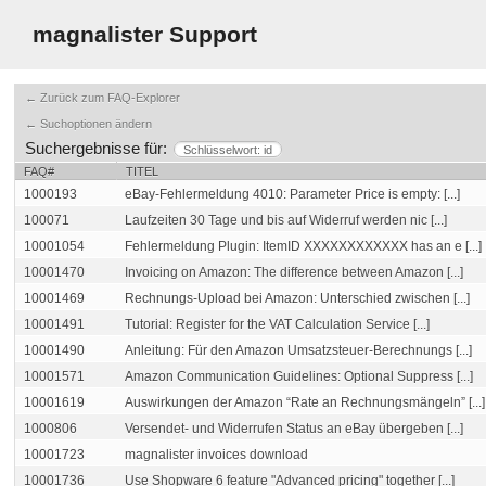
magnalister Support
← Zurück zum FAQ-Explorer
← Suchoptionen ändern
Suchergebnisse für:
Schlüsselwort: id
FAQ#
TITEL
1000193
eBay-Fehlermeldung 4010: Parameter Price is empty: [...]
100071
Laufzeiten 30 Tage und bis auf Widerruf werden nic [...]
10001054
Fehlermeldung Plugin: ItemID XXXXXXXXXXXX has an e [...]
10001470
Invoicing on Amazon: The difference between Amazon [...]
10001469
Rechnungs-Upload bei Amazon: Unterschied zwischen [...]
10001491
Tutorial: Register for the VAT Calculation Service [...]
10001490
Anleitung: Für den Amazon Umsatzsteuer-Berechnungs [...]
10001571
Amazon Communication Guidelines: Optional Suppress [...]
10001619
Auswirkungen der Amazon “Rate an Rechnungsmängeln” [...]
1000806
Versendet- und Widerrufen Status an eBay übergeben [...]
10001723
magnalister invoices download
10001736
Use Shopware 6 feature "Advanced pricing" together [...]