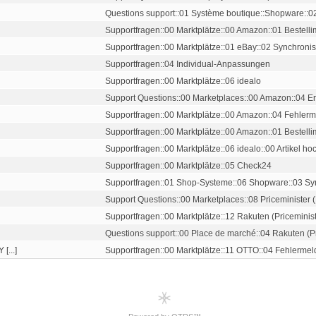
Questions support::01 Système boutique::Shopware::02
Supportfragen::00 Marktplätze::00 Amazon::01 Bestelli
Supportfragen::00 Marktplätze::01 eBay::02 Synchronisa
Supportfragen::04 Individual-Anpassungen
Supportfragen::00 Marktplätze::06 idealo
Support Questions::00 Marketplaces::00 Amazon::04 Err
Supportfragen::00 Marktplätze::00 Amazon::04 Fehler
Supportfragen::00 Marktplätze::00 Amazon::01 Bestelli
Supportfragen::00 Marktplätze::06 idealo::00 Artikel hoc
Supportfragen::00 Marktplätze::05 Check24
Supportfragen::01 Shop-Systeme::06 Shopware::03 Syn
Support Questions::00 Marketplaces::08 Priceminister (
Supportfragen::00 Marktplätze::12 Rakuten (Priceministe
Questions support::00 Place de marché::04 Rakuten (Pr
...]
Supportfragen::00 Marktplätze::11 OTTO::04 Fehlerme