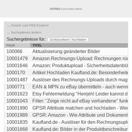
← Zurück zum FAQ-Explorer
← Suchoptionen ändern
Suchergebnisse für:
Schlüsselwort: hochladen
FAQ#
TITEL
100066
Aktualisierung geänderter Bilder
10001479
Amazon Rechnungs-Upload: Rechnungen rückwir
10001646
Amazon: Produktupload - Sicherheitsdatenblätter 
1000170
Artikel Hochladen Kaufland.de: Besonderheiten
10001487
Auslöser des Rechnungs-Uploads durch magnalis
1000771
EAN & MPN zu eBay übermitteln - auch wenn "Nic
10001623
Etsy Fehlermeldung "Herrjeh! Leider kannst du di
10001043
Filter: "Zeige nicht auf eBay vorhandene" funktion
10001990
GPSR Attribute matchen und hochladen - Wie effek
10001989
GPSR: Amazon - Wie Attribute und Dokumente an
10001835
Kaufland.de - Auslöser für den Rechnungsuplo
10001668
Kaufland.de: Bilder in der Produktbeschreibung w