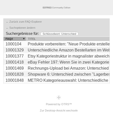
← Zurück zum FAQ-Explorer
← Suchoptionen ändern
Suchergebnisse für:
Schlüsselwort: Unterschied
FAQ#
TITEL
1000104
Produkte vorbereiten: "Neue Produkte erstellen" u
10001329
Unterschiedliche Amazon Bestellarten im Websho
10001377
Etsy Kategoriestruktur in magnalister abweichend
10001418
eBay Fehler 197: Wenn Sie in zwei Kategorien ein
10001469
Rechnungs-Upload bei Amazon: Unterschied zwi
10001828
Shopware 6: Unterschied zwischen "Lagerbestand
10001848
METRO Kategorieauswahl: Unterschiedliche Kate
Powered by OTRS™
Zur Desktop-Ansicht wechseln