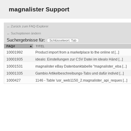
magnalister Support
← Zurück zum FAQ-Explorer
← Suchoptionen ändern
Suchergebnisse für:
Schlüsselwort: Tab
FAQ#
TITEL
10001992
Product import from a marketplace to the online st [...]
10001935
idealo: Einstellungen zur CSV Datei im idealo Händ [...]
10001531
magnalister eBay Datenbanktabelle "magnalister_eba [...]
10001335
Gambio Artikelbeschreibungs-Tabs und dafür individ [...]
1000427
1146 - Table 'usr_web1150_2.magnalister_api_reques [...]