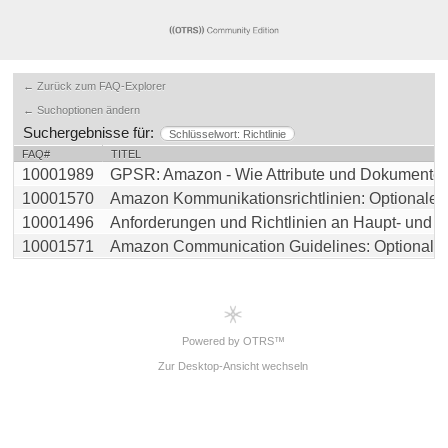
← Zurück zum FAQ-Explorer
← Suchoptionen ändern
Suchergebnisse für:
Schlüsselwort: Richtlinie
FAQ#
TITEL
10001989
GPSR: Amazon - Wie Attribute und Dokumente an
10001570
Amazon Kommunikationsrichtlinien: Optionale Ve
10001496
Anforderungen und Richtlinien an Haupt- und Ne
10001571
Amazon Communication Guidelines: Optional Sup
Powered by OTRS™
Zur Desktop-Ansicht wechseln