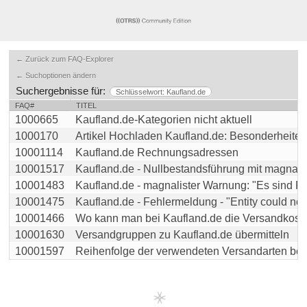
← Zurück zum FAQ-Explorer
← Suchoptionen ändern
Suchergebnisse für:
Schlüsselwort: Kaufland.de
FAQ#
TITEL
1000665
Kaufland.de-Kategorien nicht aktuell
1000170
Artikel Hochladen Kaufland.de: Besonderheiten
10001114
Kaufland.de Rechnungsadressen
10001517
Kaufland.de - Nullbestandsführung mit magnaliste
10001483
Kaufland.de - magnalister Warnung: "Es sind Pro
10001475
Kaufland.de - Fehlermeldung - "Entity could not b
10001466
Wo kann man bei Kaufland.de die Versandkosten 
10001630
Versandgruppen zu Kaufland.de übermitteln
10001597
Reihenfolge der verwendeten Versandarten beim 