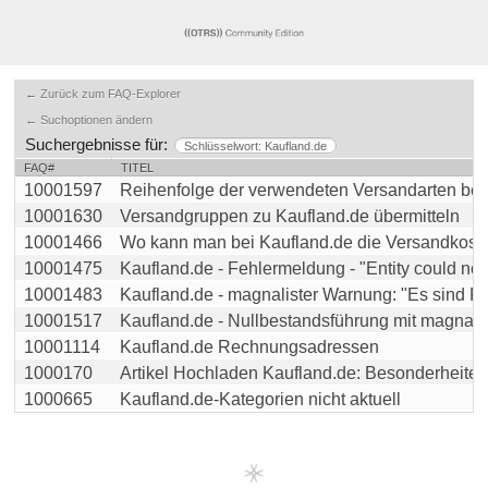
← Zurück zum FAQ-Explorer
← Suchoptionen ändern
Suchergebnisse für:
Schlüsselwort: Kaufland.de
FAQ#
TITEL
10001597
Reihenfolge der verwendeten Versandarten beim 
10001630
Versandgruppen zu Kaufland.de übermitteln
10001466
Wo kann man bei Kaufland.de die Versandkosten 
10001475
Kaufland.de - Fehlermeldung - "Entity could not b
10001483
Kaufland.de - magnalister Warnung: "Es sind Pro
10001517
Kaufland.de - Nullbestandsführung mit magnaliste
10001114
Kaufland.de Rechnungsadressen
1000170
Artikel Hochladen Kaufland.de: Besonderheiten
1000665
Kaufland.de-Kategorien nicht aktuell