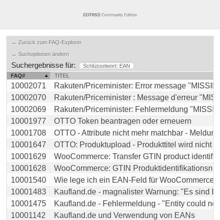
← Zurück zum FAQ-Explorer
← Suchoptionen ändern
Suchergebnisse für:
Schlüsselwort: EAN
FAQ#
TITEL
10002071
Rakuten/Priceminister: Error message "MISSIN
10002070
Rakuten/Priceminister : Message d'erreur "MISSI
10002069
Rakuten/Priceminister: Fehlermeldung "MISSIN
10001977
OTTO Token beantragen oder erneuern
10001708
OTTO - Attribute nicht mehr matchbar - Meldung: 
10001647
OTTO: Produktupload - Produkttitel wird nicht übe
10001629
WooCommerce: Transfer GTIN product identificati
10001628
WooCommerce: GTIN Produktidentifikationsnumme
10001540
Wie lege ich ein EAN-Feld für WooCommerce an 
10001483
Kaufland.de - magnalister Warnung: "Es sind Pro
10001475
Kaufland.de - Fehlermeldung - "Entity could not b
10001142
Kaufland.de und Verwendung von EANs