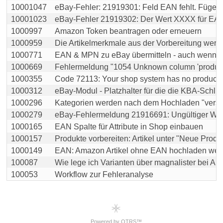
10001047
eBay-Fehler: 21919301: Feld EAN fehlt. Fügen Si
10001023
eBay-Fehler 21919302: Der Wert XXXX für EAN is
1000997
Amazon Token beantragen oder erneuern
1000959
Die Artikelmerkmale aus der Vorbereitung werden 
1000771
EAN & MPN zu eBay übermitteln - auch wenn "Nic
1000669
Fehlermeldung "1054 Unknown column 'produc
1000355
Code 72113: Your shop system has no product fie
1000312
eBay-Modul - Platzhalter für die die KBA-Schlüsse
1000296
Kategorien werden nach dem Hochladen "vers
1000279
eBay-Fehlermeldung 21916691: Ungültiger Wert f
1000165
EAN Spalte für Attribute in Shop einbauen
1000157
Produkte vorbereiten: Artikel unter "Neue Produkt
1000149
EAN: Amazon Artikel ohne EAN hochladen wenn 
100087
Wie lege ich Varianten über magnalister bei Ama
100053
Workflow zur Fehleranalyse
Powered by OTRS™