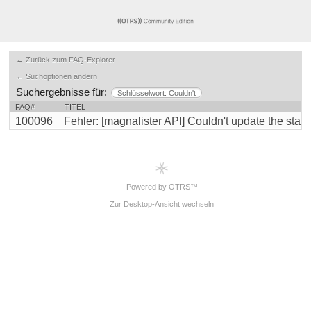
← Zurück zum FAQ-Explorer
← Suchoptionen ändern
Suchergebnisse für:
Schlüsselwort: Couldn't
FAQ#
TITEL
100096
Fehler: [magnalister API] Couldn't update the stat [..
Powered by OTRS™
Zur Desktop-Ansicht wechseln