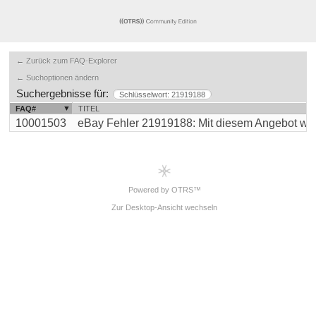
← Zurück zum FAQ-Explorer
← Suchoptionen ändern
Suchergebnisse für:
Schlüsselwort: 21919188
FAQ#
TITEL
10001503
eBay Fehler 21919188: Mit diesem Angebot würde
Powered by OTRS™
Zur Desktop-Ansicht wechseln